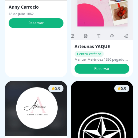
Anny Carrocio
18 de Julio 1862
Reservar
Arteuñas YAQUE
Centro estético
Manuel Meléndez 1320 pegado a
ex librería la Botica Treinta y Tres,
Reservar
Departamento de Treinta y Tres,
Uruguay
5.0
5.0