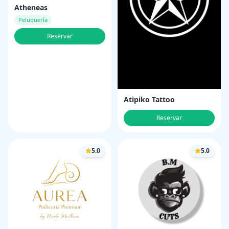
Atheneas
Peluquería
Reservar
Atipiko Tattoo
Reservar
5.0
5.0