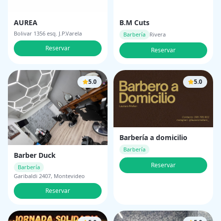
AUREA
B.M Cuts
Bolivar 1356 esq. J.P.Varela
Barbería
Rivera
Reservar
Reservar
5.0
5.0
Barbería a domicilio
Barbería
Barber Duck
Reservar
Barbería
Garibaldi 2407, Montevideo
Reservar