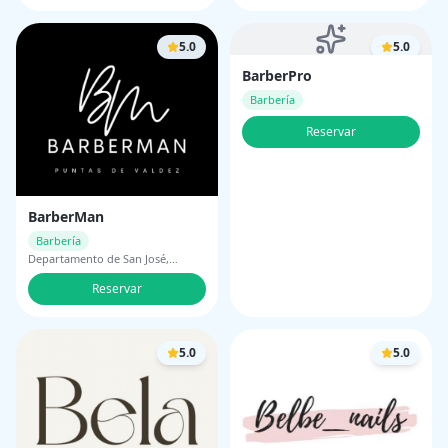
5.0
5.0
BarberPro
Barbería
Reservar
BarberMan
Barbería
Departamento de San José,
Uruguay
Reservar
5.0
5.0