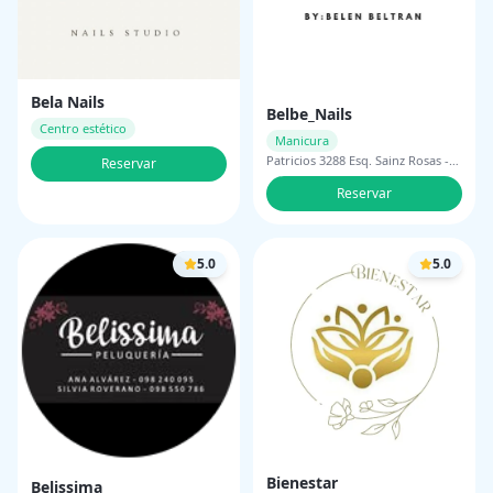
Bela Nails
Belbe_Nails
Centro estético
Manicura
Patricios 3288 Esq. Sainz Rosas -
Reservar
Ituzaingo Montevideo
Reservar
5.0
5.0
Bienestar
Belissima