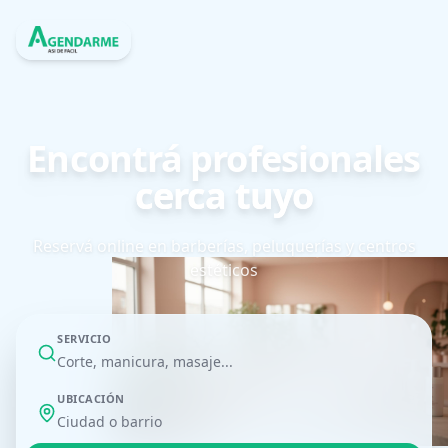
Encontrá profesionales
cerca tuyo
Reservá online en barberías, peluquerías y centros
estéticos
SERVICIO
UBICACIÓN