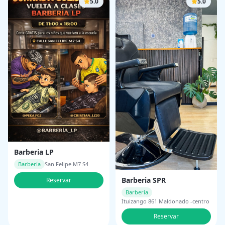
5.0
5.0
Barberia LP
Barbería
San Felipe M7 S4
Barberia SPR
Reservar
Barbería
Ituizango 861 Maldonado -centro
Reservar