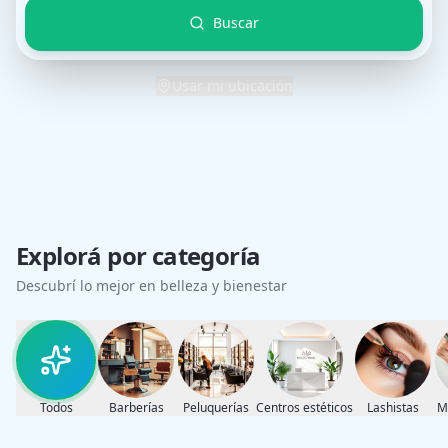
Buscar
Usar mi ubicación
Explorá por categoría
Descubrí lo mejor en belleza y bienestar
Todos
Barberías
Peluquerías
Centros estéticos
Lashistas
M