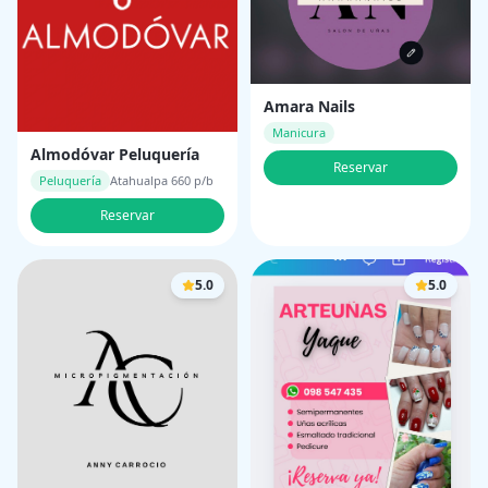
Amara Nails
Manicura
Almodóvar Peluquería
Reservar
Peluquería
Atahualpa 660 p/b
Reservar
5.0
5.0