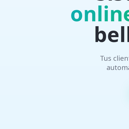
onlin
bel
Tus clie
automá