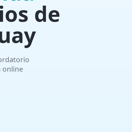
ios de
guay
ordatorio
 online