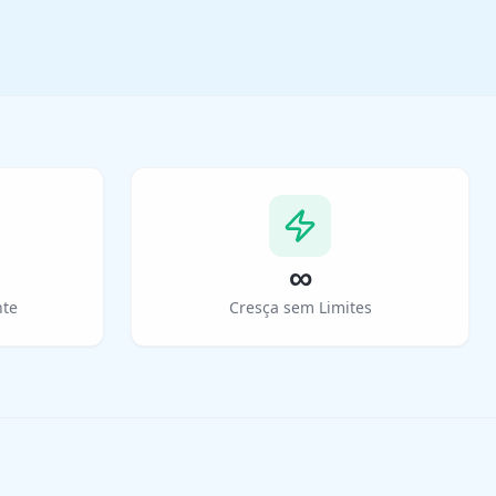
∞
nte
Cresça sem Limites