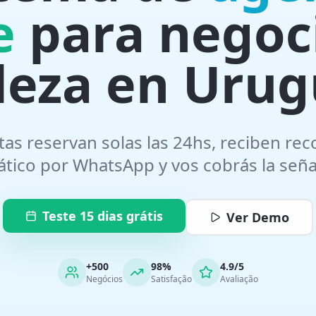
e
para negoc
leza en Uru
ntas reservan solas las 24hs, reciben rec
tico por WhatsApp y vos cobrás la seña
Teste 15 dias grátis
Ver Demo
+500
98%
4.9/5
Negócios
Satisfação
Avaliação