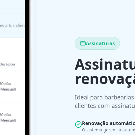
Assinaturas
Assinat
renovaç
Ideal para barbearias
clientes com assinatu
Renovação automátic
O sistema gerencia autom