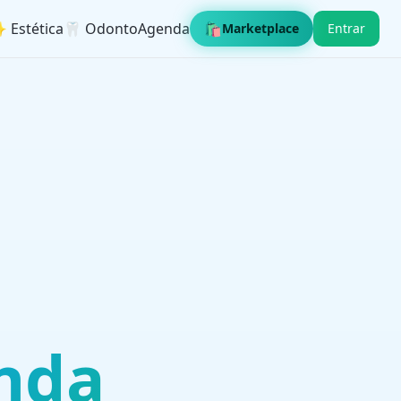
 Estética
🦷 OdontoAgenda
🛍️
Marketplace
Entrar
nda